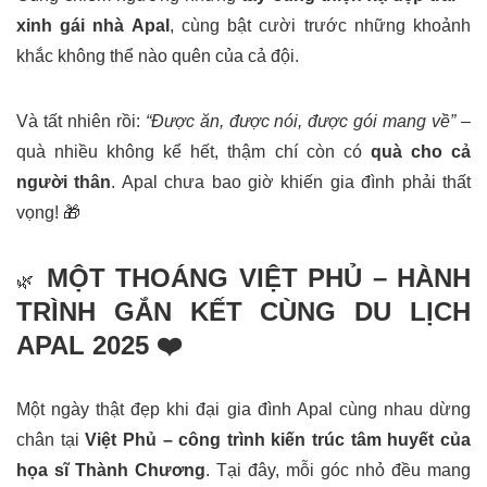
xinh gái nhà Apal
, cùng bật cười trước những khoảnh
khắc không thể nào quên của cả đội.
Và tất nhiên rồi:
“Được ăn, được nói, được gói mang về”
–
quà nhiều không kể hết, thậm chí còn có
quà cho cả
người thân
. Apal chưa bao giờ khiến gia đình phải thất
vọng! 🎁
MỘT THOÁNG VIỆT PHỦ – HÀNH
🌿
TRÌNH GẮN KẾT CÙNG DU LỊCH
APAL 2025 ❤️
Một ngày thật đẹp khi đại gia đình Apal cùng nhau dừng
chân tại
Việt Phủ – công trình kiến trúc tâm huyết của
họa sĩ Thành Chương
. Tại đây, mỗi góc nhỏ đều mang