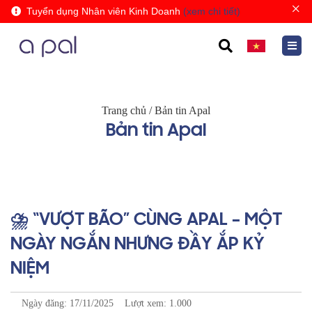
×
Tuyển dụng Nhân viên Kinh Doanh
(xem chi tiết)
Trang chủ
/
Bản tin Apal
Bản tin Apal
⛈ “VƯỢT BÃO” CÙNG APAL – MỘT
NGÀY NGẮN NHƯNG ĐẦY ẮP KỶ
NIỆM
Ngày đăng: 17/11/2025
Lượt xem: 1.000