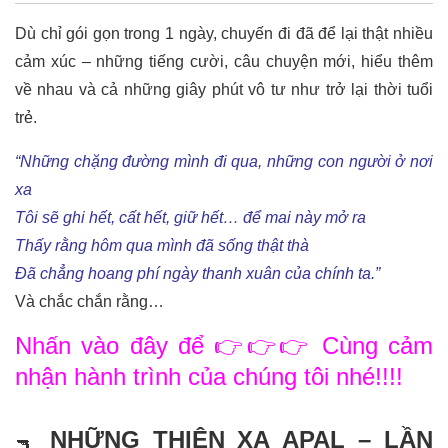
Dù chỉ gói gọn trong 1 ngày, chuyến đi đã để lại thật nhiều
cảm xúc – những tiếng cười, câu chuyện mới, hiểu thêm
về nhau và cả những giây phút vô tư như trở lại thời tuổi
trẻ.
“Những chặng đường mình đi qua, những con người ở nơi
xa
Tôi sẽ ghi hết, cất hết, giữ hết… để mai này mở ra
Thấy rằng hôm qua mình đã sống thật thà
Đã chẳng hoang phí ngày thanh xuân của chính ta.”
Và chắc chắn rằng…
Nhấn vào đây để 👉👉👉 Cùng cảm
nhận hành trình của chúng tôi nhé!!!!
NHỮNG THIỆN XẠ APAL – LẦN
🔫