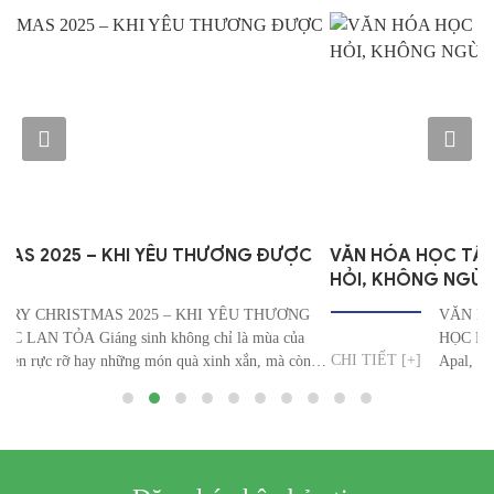
 YÊU THƯƠNG ĐƯỢC
VĂN HÓA HỌC TẬP TẠI APAL – KH
HỎI, KHÔNG NGỪNG PHÁT TRIỂN
5 – KHI YÊU THƯƠNG
VĂN HÓA HỌC TẬP TẠI AP
 không chỉ là mùa của
HỌC HỎI, KHÔNG NGỪNG PH
CHI TIẾT [+]
món quà xinh xắn, mà còn là
Apal, học tập không chỉ là hoạt
 chia và kết nối. Tại Apal,
môn mà đã trở thành một phần t
 hành trình đầy cảm xúc –
nghiệp – nơi mỗi thành viên đều
phát triển bản thân, chia sẻ kiến