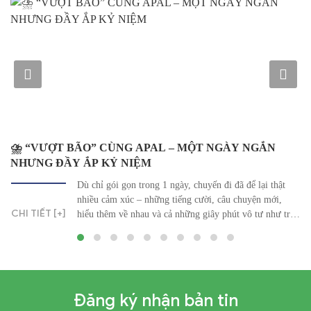
 MỘT NGÀY NGẮN
VĂN HÓA HỌC TẬP TẠI APAL – K
HỎI, KHÔNG NGỪNG PHÁT TRIỂN
, chuyến đi đã để lại thật
VĂN HÓA HỌC TẬP TẠI AP
ng cười, câu chuyện mới,
HỌC HỎI, KHÔNG NGỪNG PH
CHI TIẾT [+]
hững giây phút vô tư như trở
học tập không chỉ là hoạt động
chặng đường mình đi qua,
mà đã trở thành một phần trong
Tôi sẽ ghi […]
nơi mỗi thành viên đều được khu
bản thân, chia sẻ kiến […]
Đăng ký nhận bản tin